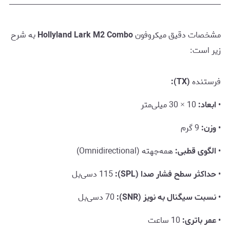
مشخصات دقیق میکروفون
Hollyland Lark M2 Combo
به شرح
زیر است:
فرستنده
(TX):
•
ابعاد:
10 × 30 میلی‌متر
•
وزن:
9 گرم
•
الگوی قطبی:
همه‌جهته (Omnidirectional)
•
حداکثر سطح فشار صدا (SPL):
115 دسی‌بل
•
نسبت سیگنال به نویز (SNR):
70 دسی‌بل
•
عمر باتری:
10 ساعت